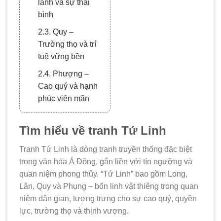
lành và sự thái
bình
2.3. Quy –
Trường thọ và trí
tuệ vững bền
2.4. Phượng –
Cao quý và hạnh
phúc viên mãn
3. Giá trị và ý nghĩa
Tìm hiểu về tranh Tứ Linh
phong thủy trong
tranh Tứ Linh
Tranh Tứ Linh là dòng tranh truyền thống đặc biệt
3.1. Mang lại
trong văn hóa Á Đông, gắn liền với tín ngưỡng và
nguồn năng
quan niệm phong thủy. “Tứ Linh” bao gồm Long,
lượng phong thủy
Lân, Quy và Phụng – bốn linh vật thiêng trong quan
bảo hộ mạnh mẽ
niệm dân gian, tượng trưng cho sự cao quý, quyền
lực, trường thọ và thịnh vượng.
3.2. Tạo nên