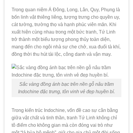
Trong quan niệm Á Đông, Long, Lân, Quy, Phụng là
bốn linh vật thiêng liêng, tượng trưng cho quyền uy,
cát tường, trường thọ và hạnh phúc viên mãn. Khi
xuất hiện cùng nhau trong một bức tranh, Tứ Linh
trở thành một biểu tượng phong thủy toàn diện,
mang đến cho ngôi nhà sự che chở, xua đuổi tà khí,
đồng thời thu hút tài lộc, công danh và vận may.
Sắc vàng đồng ánh bạc trên nền gỗ nâu trầm
Indochine đặc trưng, tôn vinh vẻ đẹp huyền bí.
Trong kiến trúc Indochine, vốn đề cao sự cân bằng
giữa vật chất và tinh thần, tranh Tứ Linh không chỉ
tô điểm cho không gian mà còn đóng vai trò như
một “lá bùa hộ mệnh”, giữ cho gia chủ một đời sống