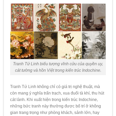
không khí trang
trọng, uy nghi
trong không gian
sống
3.3. Cầu nối tinh
thần giữa truyền
thống và phong
cách sống hiện
đại
Tranh Tứ Linh biểu tượng vĩnh cửu của quyền uy,
3.4. Biểu trưng
cát tường và hồn Việt trong kiến trúc Indochine.
cho sự hòa hợp
âm – dương, giúp
gia đạo an yên và
Tranh Tứ Linh không chỉ có giá trị nghệ thuật, mà
hạnh phúc
còn mang ý nghĩa trấn trạch, xua đuổi tà khí, thu hút
cát lành. Khi xuất hiện trong kiến trúc Indochine,
4. Lời kết
những bức tranh này thường được bố trí ở không
gian trang trọng như phòng khách, sảnh lớn, hay