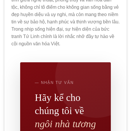
tộc, không chỉ tô điểm cho không gian sống bằng vẻ
đẹp huyền diệu và uy nghi, mà còn mang theo niềm
tin về sự bảo hộ, hạnh phúc và thịnh vượng bền lâu.
Trong nhịp sống hiện đại, sự hiện diện của bức
tranh Tứ Linh chính là lời nhắc nhở đầy tự hào về
cội nguồn văn hóa Việt.
— NHẬN TƯ VẤN
Hãy kể cho
chúng tôi về
ngôi nhà tương