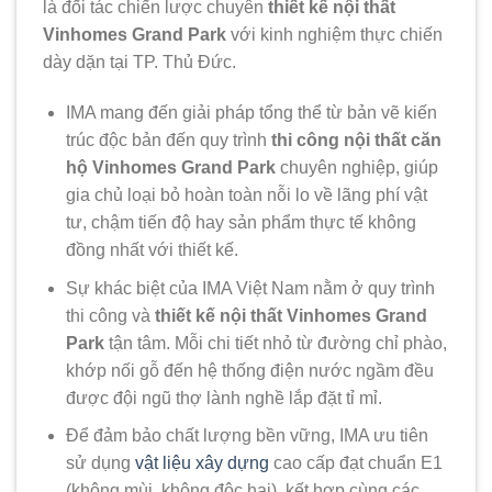
là đối tác chiến lược chuyên
thiết kế nội thất
Vinhomes Grand Park
với kinh nghiệm thực chiến
dày dặn tại TP. Thủ Đức.
IMA mang đến giải pháp tổng thể từ bản vẽ kiến
trúc độc bản đến quy trình
thi công nội thất căn
hộ Vinhomes Grand Park
chuyên nghiệp, giúp
gia chủ loại bỏ hoàn toàn nỗi lo về lãng phí vật
tư, chậm tiến độ hay sản phẩm thực tế không
đồng nhất với thiết kế.
Sự khác biệt của IMA Việt Nam nằm ở quy trình
thi công và
thiết kế nội thất Vinhomes Grand
Park
tận tâm. Mỗi chi tiết nhỏ từ đường chỉ phào,
khớp nối gỗ đến hệ thống điện nước ngầm đều
được đội ngũ thợ lành nghề lắp đặt tỉ mỉ.
Để đảm bảo chất lượng bền vững, IMA ưu tiên
sử dụng
vật liệu xây dựng
cao cấp đạt chuẩn E1
(không mùi, không độc hại), kết hợp cùng các