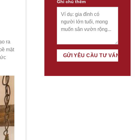
Ghi chú thêm
ạo ra
bề mặt
bức