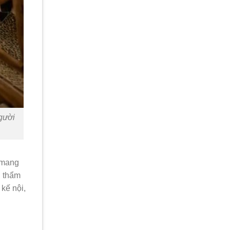
gười
t mang
ị thẩm
kế nội,