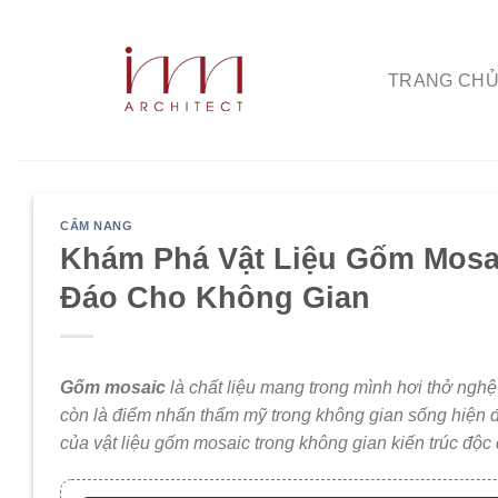
Bỏ
qua
nội
TRANG CH
dung
CẨM NANG
Khám Phá Vật Liệu Gốm Mosai
Đáo Cho Không Gian
Gốm mosaic
là chất liệu mang trong mình hơi thở nghệ 
còn là điểm nhấn thẩm mỹ trong không gian sống hiện đạ
của vật liệu gốm mosaic trong không gian kiến trúc độc