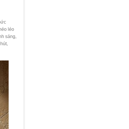
bức
héo léo
nh sáng,
hút,