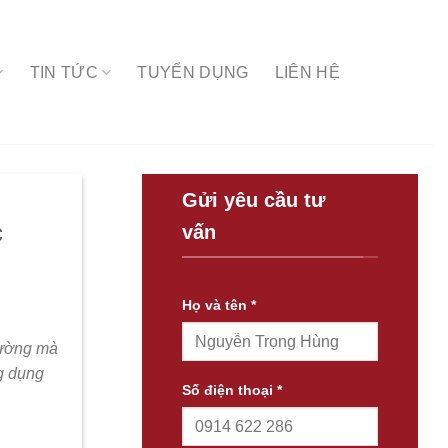
TIN TỨC
TUYỂN DỤNG
LIÊN HỆ
Gửi yêu cầu tư
c
vấn
Họ và tên *
thường mà
g dụng
Số điện thoại *