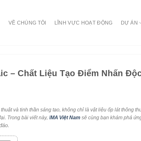
Ủ
VỀ CHÚNG TÔI
LĨNH VỰC HOẠT ĐỘNG
DỰ ÁN
c – Chất Liệu Tạo Điểm Nhấn Độ
thuật và tinh thần sáng tạo, không chỉ là vật liệu ốp lát thông 
i. Trong bài viết này,
I
MA Việt Nam
sẽ cùng bạn khám phá ứn
 đáo.