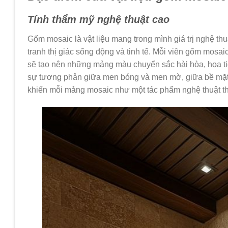
Tính thẩm mỹ nghệ thuật cao
Gốm mosaic là vật liệu mang trong mình giá trị nghệ 
tranh thị giác sống động và tinh tế. Mỗi viên gốm mosai
sẽ tạo nên những mảng màu chuyển sắc hài hòa, họa ti
sự tương phản giữa men bóng và men mờ, giữa bề mặt n
khiến mỗi mảng mosaic như một tác phẩm nghệ thuật t