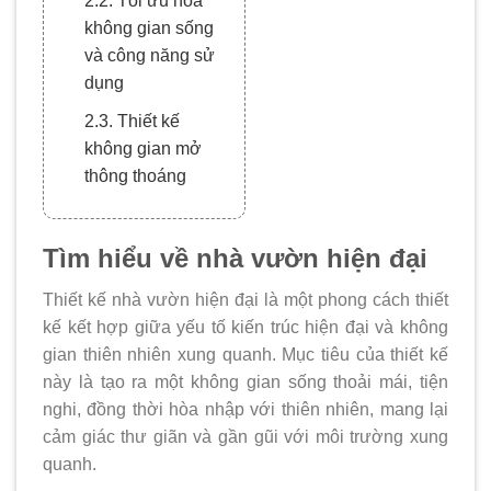
2.2. Tối ưu hóa
không gian sống
và công năng sử
dụng
2.3. Thiết kế
không gian mở
thông thoáng
2.4. Kiến tạo
khuôn viên sân
Tìm hiểu về nhà vườn hiện đại
vườn xanh
Thiết kế nhà vườn hiện đại là một phong cách thiết
2.5. Nâng cao tính
kế kết hợp giữa yếu tố kiến trúc hiện đại và không
bền vững và thân
gian thiên nhiên xung quanh. Mục tiêu của thiết kế
thiện với môi
này là tạo ra một không gian sống thoải mái, tiện
trường
nghi, đồng thời hòa nhập với thiên nhiên, mang lại
3. Tại sao nên lựa
cảm giác thư giãn và gần gũi với môi trường xung
chọn xây dựng
quanh.
thiết kế nhà vườn