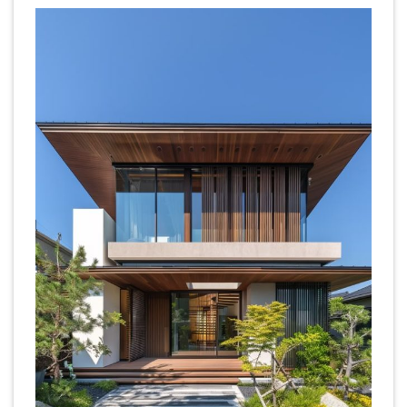
hiện đại
3.1. Tạo ra không
gian sống lý
tưởng và thoải
mái
3.2. Nâng cao
chất lượng sống
và sức khỏe
3.3. Tiết kiệm
năng lượng và
bảo vệ môi
trường
3.4. Hài hòa giữa
thiên nhiên và
cuộc sống hiện
đại