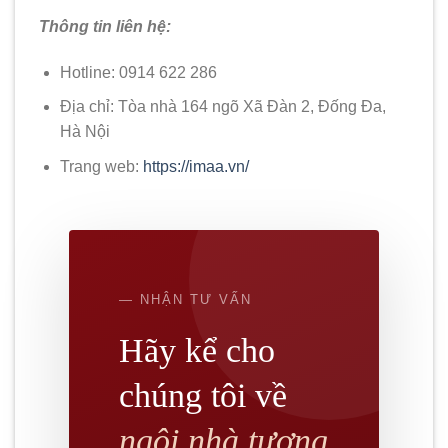
Thông tin liên hệ:
Hotline: 0914 622 286
Địa chỉ: Tòa nhà 164 ngõ Xã Đàn 2, Đống Đa,
Hà Nội
Trang web:
https://imaa.vn/
— NHẬN TƯ VẤN
Hãy kể cho
chúng tôi về
ngôi nhà tương