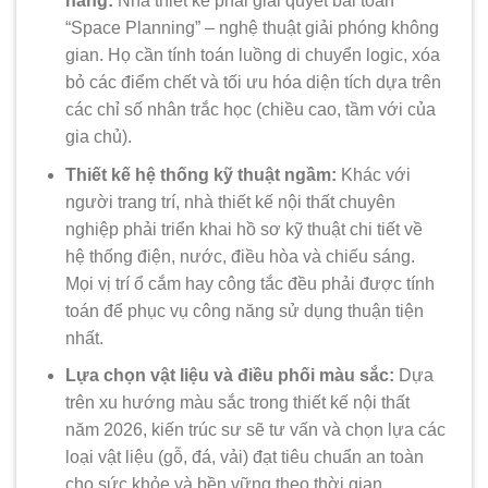
năng:
Nhà thiết kế phải giải quyết bài toán
“Space Planning” – nghệ thuật giải phóng không
gian. Họ cần tính toán luồng di chuyển logic, xóa
bỏ các điểm chết và tối ưu hóa diện tích dựa trên
các chỉ số nhân trắc học (chiều cao, tầm với của
gia chủ).
Thiết kế hệ thống kỹ thuật ngầm:
Khác với
người trang trí, nhà thiết kế nội thất chuyên
nghiệp phải triển khai hồ sơ kỹ thuật chi tiết về
hệ thống điện, nước, điều hòa và chiếu sáng.
Mọi vị trí ổ cắm hay công tắc đều phải được tính
toán để phục vụ công năng sử dụng thuận tiện
nhất.
Lựa chọn vật liệu và điều phối màu sắc:
Dựa
trên xu hướng màu sắc trong thiết kế nội thất
năm 2026, kiến trúc sư sẽ tư vấn và chọn lựa các
loại vật liệu (gỗ, đá, vải) đạt tiêu chuẩn an toàn
cho sức khỏe và bền vững theo thời gian.