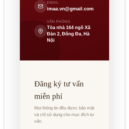
EMAIL
imaa.vn@gmail.com
VĂN PHÒNG
Tòa nhà 164 ngõ Xã
Đàn 2, Đống Đa, Hà
Nội
Đăng ký tư vấn
miễn phí
Mọi thông tin đều được bảo mật
và chỉ sử dụng cho mục đích tư
vấn.