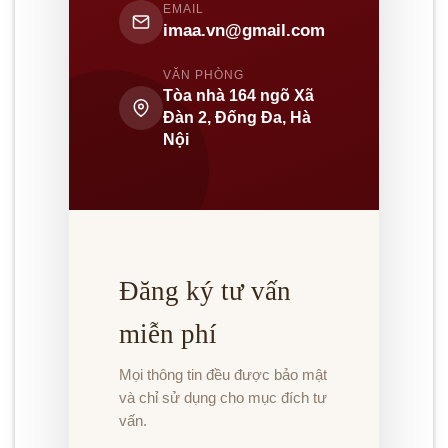
EMAIL
imaa.vn@gmail.com
VĂN PHÒNG
Tòa nhà 164 ngõ Xã
Đàn 2, Đống Đa, Hà
Nội
Đăng ký tư vấn
miễn phí
Mọi thông tin đều được bảo mật
và chỉ sử dụng cho mục đích tư
vấn.