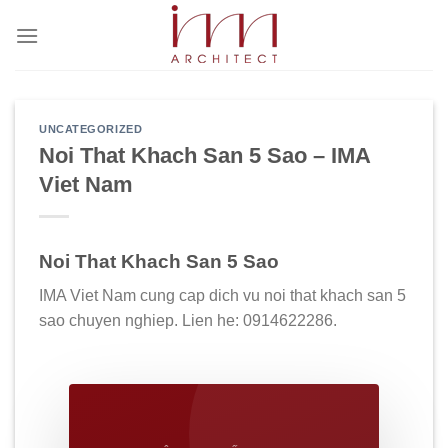
Bỏ
qua
nội
dung
UNCATEGORIZED
Noi That Khach San 5 Sao – IMA
Viet Nam
Noi That Khach San 5 Sao
IMA Viet Nam cung cap dich vu noi that khach san 5
sao chuyen nghiep. Lien he: 0914622286.