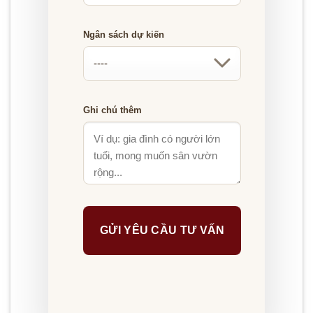
Ngân sách dự kiến
Ghi chú thêm