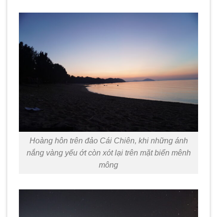
Hoàng hôn trên đảo Cái Chiên, khi những ánh
nắng vàng yếu ớt còn xót lại trên mặt biển mênh
mông