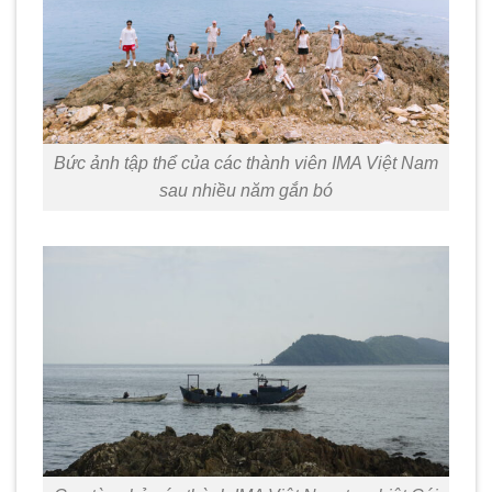
Bức ảnh tập thể của các thành viên IMA Việt Nam
sau nhiều năm gắn bó