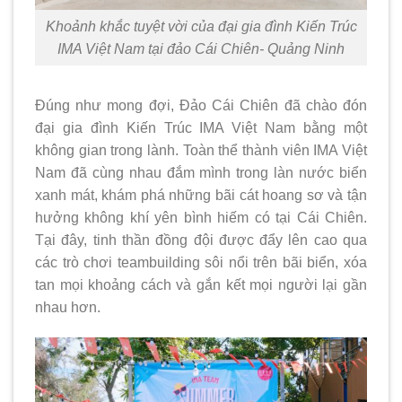
Khoảnh khắc tuyệt vời của đại gia đình Kiến Trúc
IMA Việt Nam tại đảo Cái Chiên- Quảng Ninh
Đúng như mong đợi, Đảo Cái Chiên đã chào đón
đại gia đình Kiến Trúc IMA Việt Nam bằng một
không gian trong lành. Toàn thể thành viên IMA Việt
Nam đã cùng nhau đắm mình trong làn nước biển
xanh mát, khám phá những bãi cát hoang sơ và tận
hưởng không khí yên bình hiếm có tại Cái Chiên.
Tại đây, tinh thần đồng đội được đẩy lên cao qua
các trò chơi teambuilding sôi nổi trên bãi biển, xóa
tan mọi khoảng cách và gắn kết mọi người lại gần
nhau hơn.