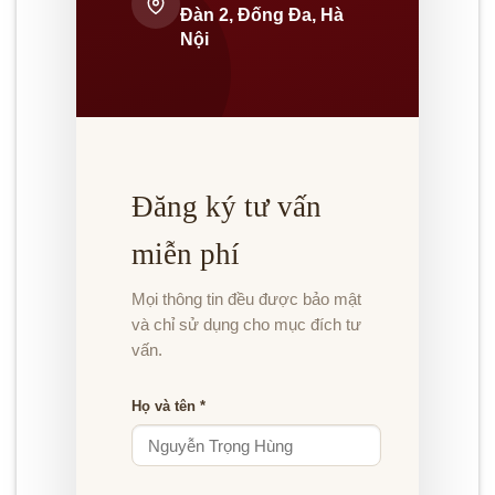
Đàn 2, Đống Đa, Hà
Nội
Đăng ký tư vấn
miễn phí
Mọi thông tin đều được bảo mật
và chỉ sử dụng cho mục đích tư
vấn.
Họ và tên *