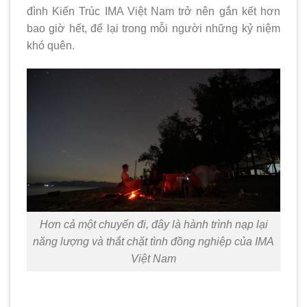
đình Kiến Trúc IMA Việt Nam trở nên gắn kết hơn
bao giờ hết, để lại trong mỗi người những kỷ niệm
khó quên.
Hơn cả một chuyến đi, đây là hành trình nạp lại
năng lượng và thắt chặt tình đồng nghiệp của IMA
Việt Nam