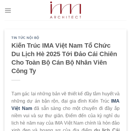
Bỏ
qua
nội
dung
TIN TỨC NỘI BỘ
Kiến Trúc IMA Việt Nam Tổ Chức
Du Lịch Hè 2025 Tới Đảo Cái Chiên
Cho Toàn Bộ Cán Bộ Nhân Viên
Công Ty
Tạm gác lại những bản vẽ thiết kế đầy tâm huyết và
những dự án bận rộn, đại gia đình Kiến Trúc
IMA
Việt Nam
đã sẵn sàng cho một chuyến đi đầy ắp
niềm vui và sự thư giãn. Điểm đến của kỳ nghỉ du
lịch hè năm nay của IMA Việt Nam chính là hòn đảo
xinh đẹp và hoang sơ của địa điểm
du lịch Cái