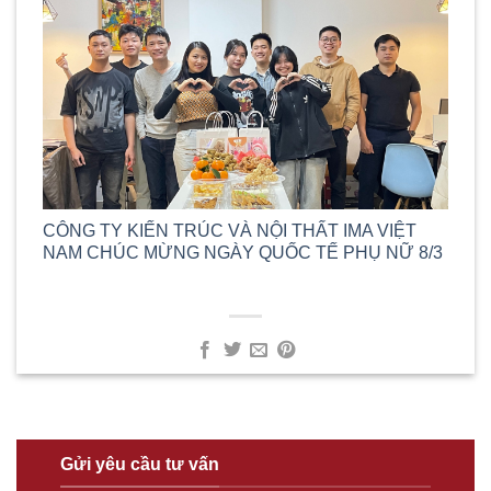
CÔNG TY KIẾN TRÚC VÀ NỘI THẤT IMA VIỆT
NAM CHÚC MỪNG NGÀY QUỐC TẾ PHỤ NỮ 8/3
Gửi yêu cầu tư vấn