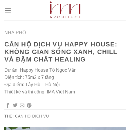
Bỏ
qua
nội
dung
NHÀ PHỐ
CĂN HỘ DỊCH VỤ HAPPY HOUSE:
KHÔNG GIAN SỐNG XANH, CHILL
VÀ ĐẬM CHẤT HEALING
Dự án: Happy House Tô Ngọc Vân
Diện tích: 75m2 x 7 tầng
Địa điểm: Tây Hồ – Hà Nội
Thiết kế và thi công: IMA Việt Nam
THẺ:
CĂN HỘ DỊCH VỤ