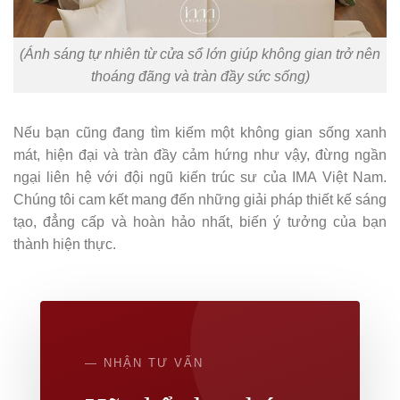
(Ánh sáng tự nhiên từ cửa sổ lớn giúp không gian trở nên
thoáng đãng và tràn đầy sức sống)
Nếu bạn cũng đang tìm kiếm một không gian sống xanh
mát, hiện đại và tràn đầy cảm hứng như vậy, đừng ngần
ngại liên hệ với đội ngũ kiến trúc sư của IMA Việt Nam.
Chúng tôi cam kết mang đến những giải pháp thiết kế sáng
tạo, đẳng cấp và hoàn hảo nhất, biến ý tưởng của bạn
thành hiện thực.
— NHẬN TƯ VẤN