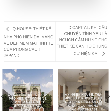
D’CAPITAL: KHI CÂU
Q-HOUSE: THIẾT KẾ
CHUYỆN TÌNH YÊU LÀ
NHÀ PHỐ HIỆN ĐẠI MANG
NGUỒN CẢM HỨNG CHO
VẺ ĐẸP MỀM MẠI TINH TẾ
THIẾT KẾ CĂN HỘ CHUNG
CỦA PHONG CÁCH
CƯ HIỆN ĐẠI
JAPANDI
AN NHIÊN HOUSE: THẢ
Q-HOUSE: THIẾT KẾ NHÀ
MÌNH VÀO KHÔNG GIAN
PHỐ HIỆN ĐẠI MANG VẺ
THƯ GIÃN CỦA CĂN HỘ
ĐẸP MỀM MẠI TINH TẾ
CHUNG CƯ PHONG
CỦA PHONG CÁCH
CÁCH WABI-SABI
JAPANDI