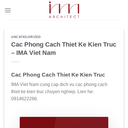
Bỏ
qua
nội
dung
UNCATEGORIZED
Cac Phong Cach Thiet Ke Kien Truc
– IMA Viet Nam
Cac Phong Cach Thiet Ke Kien Truc
IMA Viet Nam cung cap dich vu cac phong cach
thiet ke kien truc chuyen nghiep. Lien he:
0914622286.